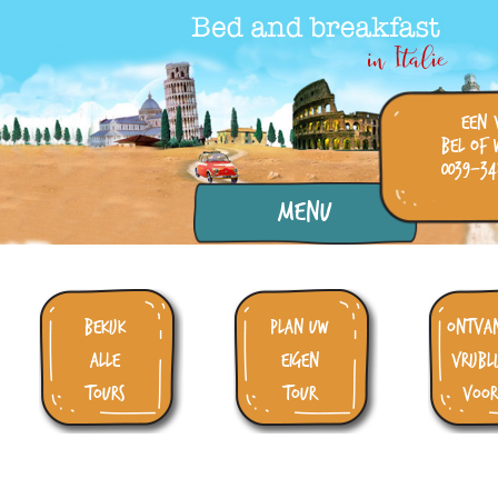
een 
bel of 
0039-34
Menu
bekijk
plan uw
ontva
alle
eigen
vrijbl
tours
tour
voor