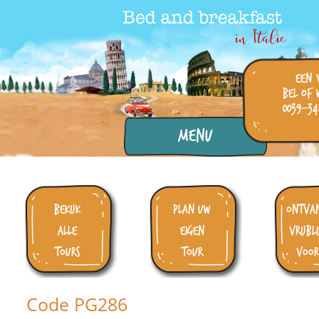
een 
bel of 
0039-34
Menu
bekijk
plan uw
ontva
alle
eigen
vrijbl
tours
tour
voor
Code PG286